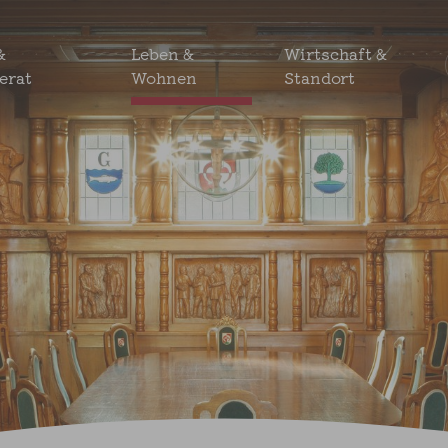
&
Leben &
Wirtschaft &
erat
Wohnen
Standort
Gewerbe-Grundstücke & Immobilien