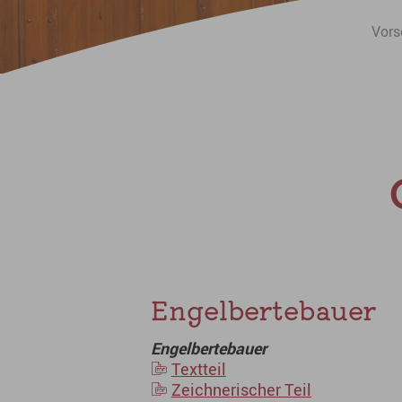
Sie sind hier:
Vors
Engelbertebauer
Engelbertebauer
Textteil
Zeichnerischer Teil