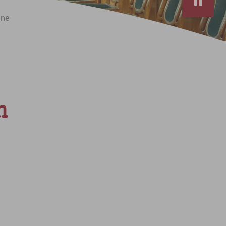
äne
h