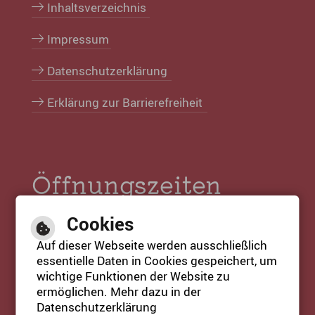
Inhaltsverzeichnis
Impressum
Datenschutzerklärung
Erklärung zur Barrierefreiheit
Öffnungszeiten
Tourist-Info:
Cookies
Mo. bis Fr. 09:00 bis 17:00 Uhr
Auf dieser Webseite werden ausschließlich
Sa. & So. 11:00 bis 17:00 Uhr
essentielle Daten in Cookies gespeichert, um
Feiertag 11:00 bis 17:00 Uhr
wichtige Funktionen der Website zu
ermöglichen. Mehr dazu in der
Datenschutzerklärung