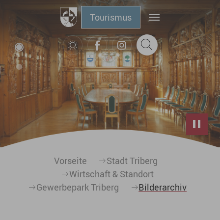
Zum Hauptinhalt springen
Tourismus
Sie sind hier:
Vorseite
Stadt Triberg
Wirtschaft & Standort
Gewerbepark Triberg
Bilderarchiv