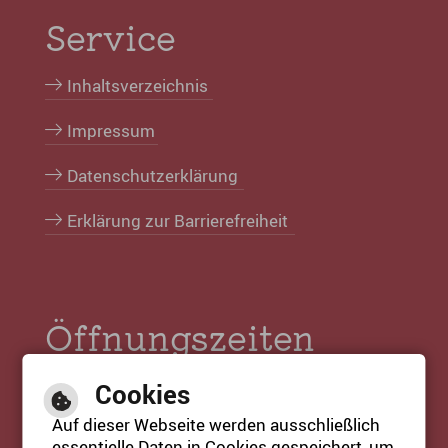
Service
Inhaltsverzeichnis
Impressum
Datenschutzerklärung
Erklärung zur Barrierefreiheit
Öffnungszeiten
Tourist-Info:
Cookies
Mo. bis Fr. 09:00 bis 17:00 Uhr
Auf dieser Webseite werden ausschließlich
Sa. & So. 11:00 bis 17:00 Uhr
essentielle Daten in Cookies gespeichert, um