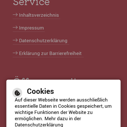
Service
Inhaltsverzeichnis
Impressum
Datenschutzerklärung
Erklärung zur Barrierefreiheit
Öffnungszeiten
Cookies
Öffnungszeiten Rathaus:
Auf dieser Webseite werden ausschließlich
Mo. bis Fr. 08:30 Uhr bis 12:30 Uhr
essentielle Daten in Cookies gespeichert, um
Mi. 14:00 Uhr bis 18:00 Uhr
wichtige Funktionen der Website zu
ermöglichen. Mehr dazu in der
Datenschutzerklärung