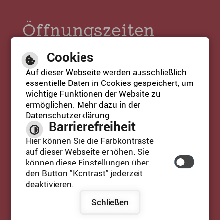
Öffnungszeiten
Tourist-Info:
Cookies
Mo. bis Fr. 09:00 bis 17:00 Uhr
Auf dieser Webseite werden ausschließlich
Sa. & So. 11:00 bis 17:00 Uhr
essentielle Daten in Cookies gespeichert, um
Feiertag 11:00 bis 17:00 Uhr
wichtige Funktionen der Website zu
ermöglichen. Mehr dazu in der
Datenschutzerklärung
Barrierefreiheit
Leichte Sprache
Hier können Sie die Farbkontraste
auf dieser Webseite erhöhen. Sie
können diese Einstellungen über
Gebärdensprache
den Button "Kontrast" jederzeit
deaktivieren.
Barrierefreie Ansicht
Schließen