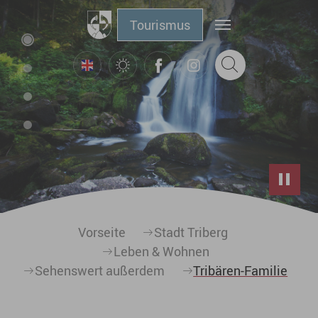
Zum Hauptinhalt springen
Tourismus
Sie sind hier:
Vorseite
Stadt Triberg
Leben & Wohnen
Sehenswert außerdem
Tribären-Familie