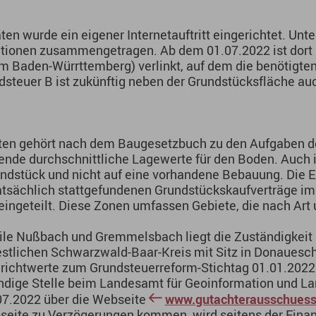
ten wurde ein eigener Internetauftritt eingerichtet. Unt
rmationen zusammengetragen. Ab dem 01.07.2022 ist dor
 Baden-Würrttemberg) verlinkt, auf dem die benötigten
steuer B ist zukünftig neben der Grundstücksfläche au
ten gehört nach dem Baugesetzbuch zu den Aufgaben d
nde durchschnittliche Lagewerte für den Boden. Auch i
undstück und nicht auf eine vorhandene Bebauung. Die 
tatsächlich stattgefundenen Grundstückskaufverträge im 
eingeteilt. Diese Zonen umfassen Gebiete, die nach Ar
steile Nußbach und Gremmelsbach liegt die Zuständigk
stlichen Schwarzwald-Baar-Kreis mit Sitz in Donaues
richtwerte zum Grundsteuerreform-Stichtag 01.01.2022
ändige Stelle beim Landesamt für Geoinformation und L
.07.2022 über die Webseite
www.gutachterausschuess
bseite zu Verzögerungen kommen, wird seitens der Fina