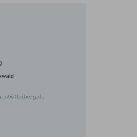
g
rzwald
nus(@)triberg.de