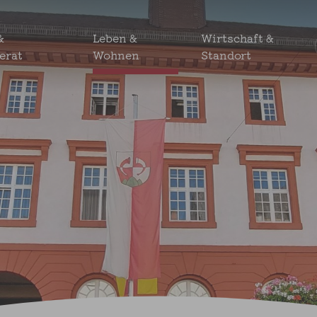
&
Leben &
Wirtschaft &
erat
Wohnen
Standort
Grundsteuerreform
                                                                 
Gewerbe-Grundstücke & Immobilien