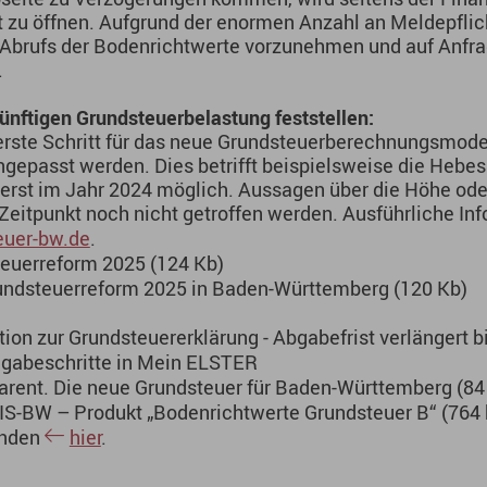
ut zu öffnen. Aufgrund der enormen Anzahl an Meldepfli
Abrufs der Bodenrichtwerte vorzunehmen und auf Anfr
.
ünftigen Grundsteuerbelastung feststellen:
 erste Schritt für das neue Grundsteuerberechnungsmode
gepasst werden. Dies betrifft beispielsweise die Hebe
erst im Jahr 2024 möglich. Aussagen über die Höhe ode
eitpunkt noch nicht getroffen werden. Ausführliche Inf
euer-bw.de
.
euerreform 2025 (124 Kb)
undsteuerreform 2025 in Baden-Württemberg (120 Kb)
on zur Grundsteuererklärung - Abgabefrist verlängert b
ingabeschritte in Mein ELSTER
arent. Die neue Grundsteuer für Baden-Württemberg (84
IS-BW – Produkt „Bodenrichtwerte Grundsteuer B“ (764 
inden
hier
.