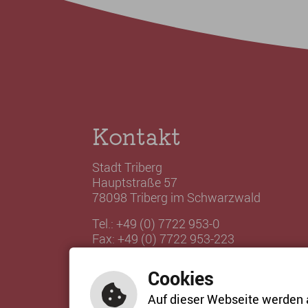
Kontakt
Stadt Triberg
Hauptstraße 57
78098 Triberg im Schwarzwald
Tel.: +49 (0) 7722 953-0
Fax: +49 (0) 7722 953-223
stadtverwaltung@triberg.de
Cookies
E-Mail schreiben
Auf dieser Webseite werden 