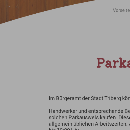
Sie sind hier:
Vorseite
Park
Im Bürgeramt der Stadt Triberg k
Handwerker und entsprechende Bet
solchen Parkausweis kaufen. Dies
allgemein üblichen Arbeitszeiten.