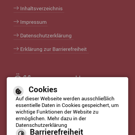
Inhaltsverzeichnis
Impressum
Datenschutzerklärung
Erklärung zur Barrierefreiheit
Öffnungszeiten
Cookies
Öffnungszeiten Rathaus:
Auf dieser Webseite werden ausschließlich
Mo. bis Fr. 08:30 Uhr bis 12:30 Uhr
essentielle Daten in Cookies gespeichert, um
Mi. 14:00 Uhr bis 18:00 Uhr
wichtige Funktionen der Website zu
ermöglichen. Mehr dazu in der
Datenschutzerklärung
Barrierefreiheit