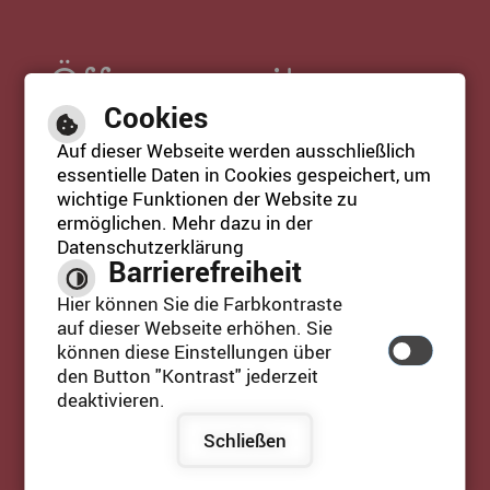
Öffnungszeiten
Cookies
Öffnungszeiten Rathaus:
Auf dieser Webseite werden ausschließlich
Mo. bis Fr. 08:30 Uhr bis 12:30 Uhr
essentielle Daten in Cookies gespeichert, um
Mi. 14:00 Uhr bis 18:00 Uhr
wichtige Funktionen der Website zu
ermöglichen. Mehr dazu in der
Datenschutzerklärung
Barrierefreiheit
Leichte Sprache
Hier können Sie die Farbkontraste
auf dieser Webseite erhöhen. Sie
können diese Einstellungen über
Gebärdensprache
den Button "Kontrast" jederzeit
deaktivieren.
Barrierefreie Ansicht
Schließen