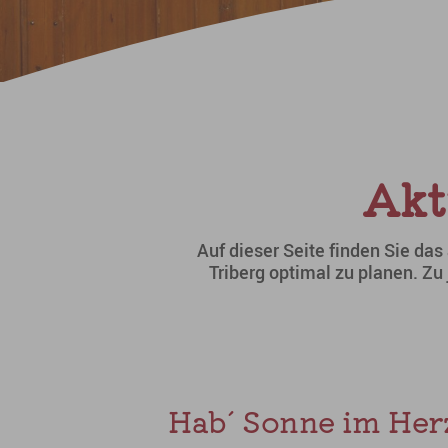
Sie sind hier:
Akt
Auf dieser Seite finden Sie das 
Triberg optimal zu planen. Z
Hab´ Sonne im Herz