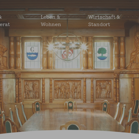
&
Leben &
Wirtschaft &
erat
Wohnen
Standort
Gewerbe-Grundstücke & Immobilien
Wetter