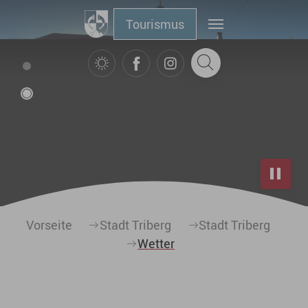
Zum Hauptinhalt springen
Tourismus
Sie sind hier:
Vorseite
Stadt Triberg
Stadt Triberg
Wetter