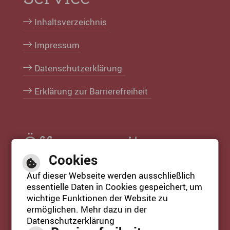
Inhaltsverzeichnis
Impressum
Datenschutzerklärung
Erklärung zur Barrierefreiheit
Öffnungszeiten
Cookies
Öffnungszeiten Rathaus:
Auf dieser Webseite werden ausschließlich
Mo. bis Fr. 08:30 Uhr bis 12:30 Uhr
essentielle Daten in Cookies gespeichert, um
Mi. 14:00 Uhr bis 18:00 Uhr
wichtige Funktionen der Website zu
ermöglichen. Mehr dazu in der
Datenschutzerklärung