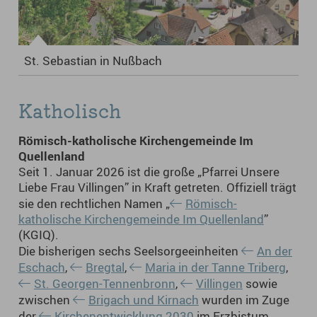
St. Sebastian in Nußbach
Katholisch
Römisch-katholische Kirchengemeinde Im
Quellenland
Seit 1. Januar 2026 ist die große „Pfarrei Unsere
Liebe Frau Villingen” in Kraft getreten. Offiziell trägt
sie den rechtlichen Namen „
Römisch-
katholische Kirchengemeinde Im Quellenland
”
(KGIQ).
Die bisherigen sechs Seelsorgeeinheiten
An der
Eschach
,
Bregtal
,
Maria in der Tanne Triberg
,
St. Georgen-Tennenbronn
,
Villingen
sowie
zwischen
Brigach und Kirnach
wurden im Zuge
der
Kirchenentwicklung 2030
im Erzbistum