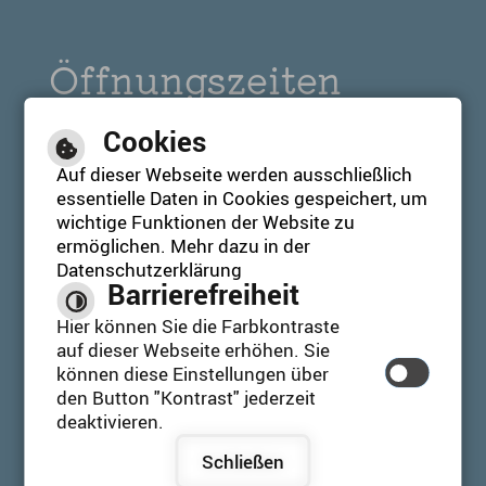
Öffnungszeiten
Tourist-Info:
Cookies
Mo. bis Fr. 09:00 bis 17:00 Uhr
Auf dieser Webseite werden ausschließlich
Sa. & So. 11:00 bis 17:00 Uhr
essentielle Daten in Cookies gespeichert, um
Feiertag 11:00 bis 17:00 Uhr
wichtige Funktionen der Website zu
ermöglichen. Mehr dazu in der
Datenschutzerklärung
Barrierefreiheit
Leichte Sprache
Hier können Sie die Farbkontraste
auf dieser Webseite erhöhen. Sie
können diese Einstellungen über
Gebärdensprache
den Button "Kontrast" jederzeit
deaktivieren.
Barrierefreie Ansicht
Schließen