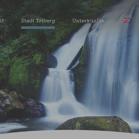
it
Stadt Triberg
Unterkünfte
   