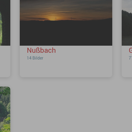
Nußbach
14 Bilder
7