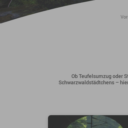
Sie sind hier:
Vor
Ob Teufelsumzug oder S
Schwarzwaldstädtchens – hier