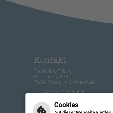
Kontakt
Tourist-Info Triberg
Wallfahrtstraße 4
78098 Triberg im Schwarzwald
Tel.: +49 (0) 7722 8664-90
tourist-info@triberg.de
Cookies
E-Mail schreiben
Auf dieser Webseite werden 