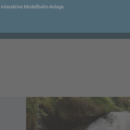
ch auf Sie!
e interaktive Modellbahn-Anlage
ZUR TOURIST-INFO