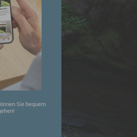
g
önnen Sie bequem
gehen!
ebnis
iten