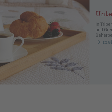
Unte
In Trib
und Gre
Beherbe
meh