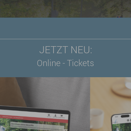
it
Stadt Triberg
Unterkünfte
JETZT NEU:
Online - Tickets