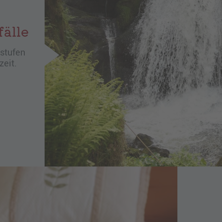
älle
lstufen
zeit.