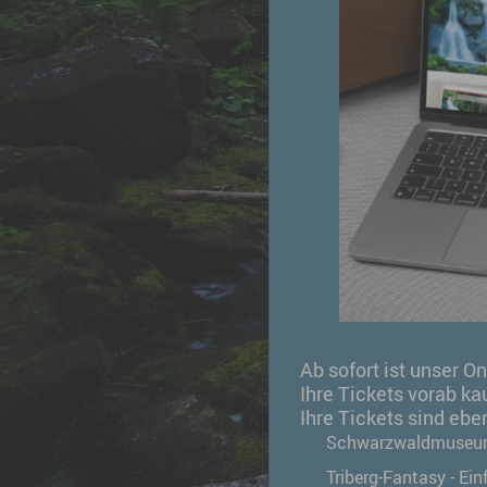
Ab sofort ist unser O
Ihre Tickets vorab k
Ihre Tickets sind eben
Wo Deut
Schwarzwaldmuseum 
wird - d
Triberg
Triberg-Fantasy - E